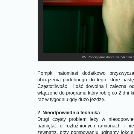
05. Podciąganie dobre nie tylko na gr
Pompki natomiast dodatkowo przyzwycza
obciążenia podobnego do tego, które nast
Częstotliwość i ilość dowolna i zależna 
włączone do programu który robię co 2 dni k
raz w tygodniu gdy dużo jeżdżę.
2. Nieodpowiednia technika
Drugi częsty problem leży w nieodpowied
pamiętać o rozluźnionych ramionach i nie
zewnątrz, przy pompowaniu uginamy łokcie,