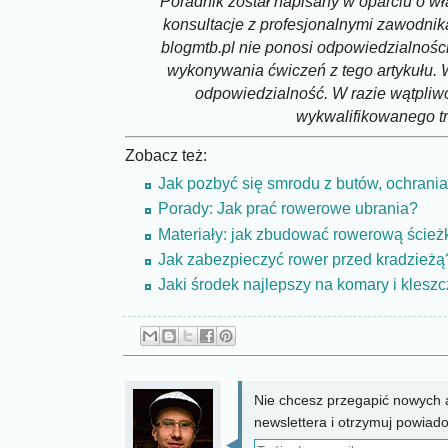
Poradnik został napisany w oparciu o w
konsultacje z profesjonalnymi zawodnik
blogmtb.pl nie ponosi odpowiedzialnośc
wykonywania ćwiczeń z tego artykułu.
odpowiedzialność. W razie wątpliwo
wykwalifikowanego t
Zobacz też:
Jak pozbyć się smrodu z butów, ochraniac
Porady: Jak prać rowerowe ubrania?
Materiały: jak zbudować rowerową ścież
Jak zabezpieczyć rower przed kradzieżą
Jaki środek najlepszy na komary i klesz
Nie chcesz przegapić nowych a
newslettera i otrzymuj powiad