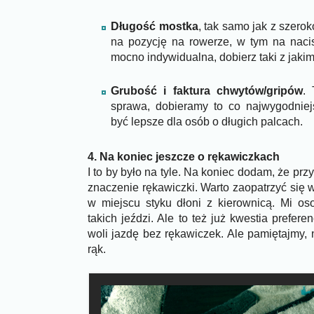
Długość mostka
, tak samo jak z szero
na pozycję na rowerze, w tym na naci
mocno indywidualna, dobierz taki z jaki
Grubość i faktura chwytów/gripów
.
sprawa, dobieramy to co najwygodnie
być lepsze dla osób o długich palcach.
4. Na koniec jeszcze o rękawiczkach
I to by było na tyle. Na koniec dodam, że pr
znaczenie rękawiczki. Warto zaopatrzyć si
w miejscu styku dłoni z kierownicą. Mi os
takich jeździ. Ale to też już kwestia prefere
woli jazdę bez rękawiczek. Ale pamiętajmy, 
rąk.