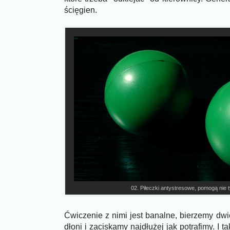
ścięgien.
02. Piłeczki antystresowe, pomogą nie t
Ćwiczenie z nimi jest banalne, bierzemy dwie
dłoni i zaciskamy najdłużej jak potrafimy. I t