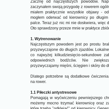
Zacznę od najczęstszych powodów. Nap
zaczynałem swoją przygodę z rowerem ogólnie
miałem praktycznie wszystkie objawy - odc
mogłem oderwać od kierownicy po długim z
palce. Teraz już nic mi nie doskwiera, więc 
Oto sprawdzony przeze mnie w praktyce zbiór
1. Wytrenowanie
Najczęstszym powodem jest po prostu bra
przyzwyczajone do długich zjazdów. Lokalne
co najwyżej kilkudziesięcio-sekundowe za
odpowiednich bodźców. Nie zwiększ
przyzwyczajamy mięśni, ścięgien i skóry do d
Dlatego potrzebne są dodatkowe ćwiczeni
na rower.
1.1 Piłeczki antystresowe
Pomagają w wyćwiczeniu pewniejszego chw
możemy mocno trzymać kierownicę oraz z
które trzeba "odklejać" od kierownicy. Gener