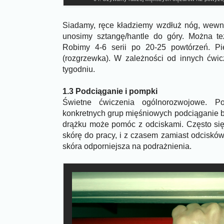
Siadamy, ręce kładziemy wzdłuż nóg, wewnę
unosimy sztangę/hantle do góry. Można te
Robimy 4-6 serii po 20-25 powtórzeń. Pi
(rozgrzewka). W zależności od innych ćwicz
tygodniu.
1.3 Podciąganie i pompki
Świetne ćwiczenia ogólnorozwojowe. Po
konkretnych grup mięśniowych podciąganie 
drążku może pomóc z odciskami. Często si
skórę do pracy, i z czasem zamiast odcisków
skóra odporniejsza na podrażnienia.