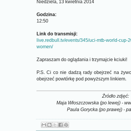
Niedziela, 13 kwietnia 2014
Godzina:
12:50
Link do transmisji:
live.redbull.tv/events/345/uci-mtb-world-cup-
women/
Zapraszam do oglądania i trzymajcie kciuki!
P.S. Ci co nie dadzą rady obejrzeć na żyw
obejrzeć powtórkę pod powyższym linkiem.
Źródło zdjęć:
Maja Włoszczowska (po lewej) - ww
Paula Gorycka (po prawej) - p