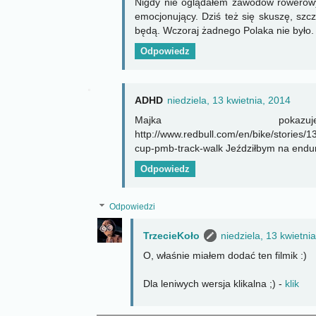
Nigdy nie oglądałem zawodów rowerowy
emocjonujący. Dziś też się skuszę, szcz
będą. Wczoraj żadnego Polaka nie było.
Odpowiedz
ADHD
niedziela, 13 kwietnia, 2014
Majka pokaz
http://www.redbull.com/en/bike/stories/
cup-pmb-track-walk Jeździłbym na endu
Odpowiedz
Odpowiedzi
TrzecieKoło
niedziela, 13 kwietni
O, właśnie miałem dodać ten filmik :)
Dla leniwych wersja klikalna ;) -
klik