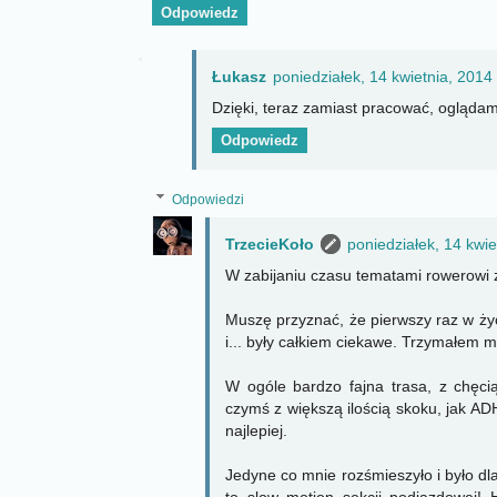
Odpowiedz
Łukasz
poniedziałek, 14 kwietnia, 2014
Dzięki, teraz zamiast pracować, oglądam
Odpowiedz
Odpowiedzi
TrzecieKoło
poniedziałek, 14 kwie
W zabijaniu czasu tematami rowerowi
Muszę przyznać, że pierwszy raz w ży
i... były całkiem ciekawe. Trzymałem 
W ogóle bardzo fajna trasa, z chęci
czymś z większą ilością skoku, jak AD
najlepiej.
Jedyne co mnie rozśmieszyło i było dl
to slow motion sekcji podjazdowej!