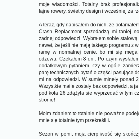
moje wiadomości. Totalny brak profesjonal
fajne rowery, świetny design i wcześniej za rze
A teraz, gdy napisałem do nich, że połamałe
Crash Replacment sprzedadzą mi taniej n
żadnej odpowiedzi. Wybrałem sobie stalową
nawet, że jeśli nie mają takiego programu z wy
ramę w normalnej cenie, bo mi się mega
odzewu. Czekałem 8 dni. Po czym wysłałem
dodatkowym pytaniem, czy w ogóle zamierz
parę technicznych pytań o części pasujące do
mi na odpowiedzi. W sumie minęły ponad 2 
Wszystkie maile zostały bez odpowiedzi, a j
pod koła 26 zdążyła sie wyprzedać w tym cza
stronie!
Moim zdaniem to totalnie nie poważne podejś
mnie się totalnie tym przekreślili.
Sezon w pełni, moja cierpliwość się skońc