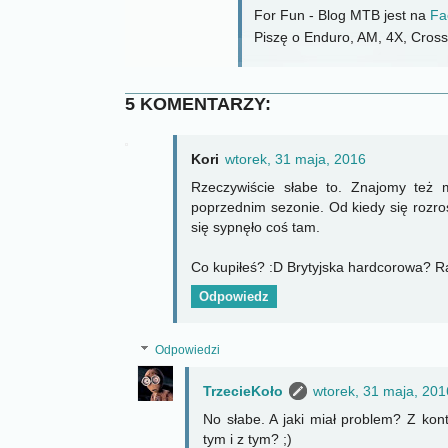
For Fun - Blog MTB jest na
Fa
Piszę o Enduro, AM, 4X, CrossC
5 KOMENTARZY:
Kori
wtorek, 31 maja, 2016
Rzeczywiście słabe to. Znajomy też
poprzednim sezonie. Od kiedy się rozrośl
się sypnęło coś tam.
Co kupiłeś? :D Brytyjska hardcorowa? 
Odpowiedz
Odpowiedzi
TrzecieKoło
wtorek, 31 maja, 201
No słabe. A jaki miał problem? Z ko
tym i z tym? ;)