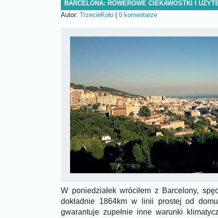
BARCELONA: ROWEROWE CIEKAWOSTKI I UŻYTEC
Autor:
TrzecieKoło
|
0 komentarze
W poniedziałek wróciłem z Barcelony, spę
dokładnie 1864km w linii prostej od domu
gwarantuje zupełnie inne warunki klimatyc