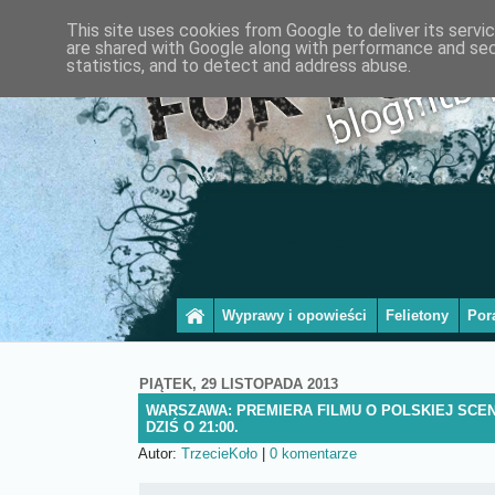
This site uses cookies from Google to deliver its servi
are shared with Google along with performance and secu
statistics, and to detect and address abuse.
Wyprawy i opowieści
Felietony
Por
PIĄTEK, 29 LISTOPADA 2013
WARSZAWA: PREMIERA FILMU O POLSKIEJ SCEN
DZIŚ O 21:00.
Autor:
TrzecieKoło
|
0 komentarze