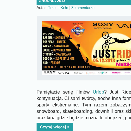
GRUDNIA 2013
Autor:
TrzecieKoło
|
3 komentarze
Pamiętacie serię filmów
Urlop
? Just Rid
kontynuacją. Ci sami twórcy, trochę inna for
sporty ekstremalne. Tym razem zobaczymy 
snowboard, skateboarding, downhill oraz skit
oraz kina gdzie będzie można to obejrzeć, pon
Czytaj więcej »