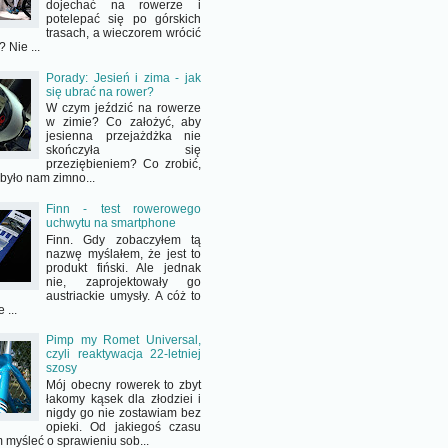
dojechać na rowerze i
potelepać się po górskich
trasach, a wieczorem wrócić
 Nie ...
Porady: Jesień i zima - jak
się ubrać na rower?
W czym jeździć na rowerze
w zimie? Co założyć, aby
jesienna przejażdżka nie
skończyła się
przeziębieniem? Co zrobić,
 było nam zimno...
Finn - test rowerowego
uchwytu na smartphone
Finn. Gdy zobaczyłem tą
nazwę myślałem, że jest to
produkt fiński. Ale jednak
nie, zaprojektowały go
austriackie umysły. A cóż to
 ...
Pimp my Romet Universal,
czyli reaktywacja 22-letniej
szosy
Mój obecny rowerek to zbyt
łakomy kąsek dla złodziei i
nigdy go nie zostawiam bez
opieki. Od jakiegoś czasu
 myśleć o sprawieniu sob...