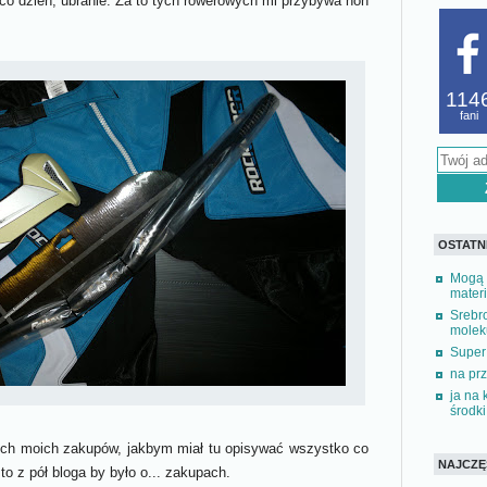
co dzień, ubranie. Za to tych rowerowych mi przybywa non
114
fani
OSTATN
Mogą 
materi
Srebr
moleku
Super
na prz
ja na
środki 
ich moich zakupów, jakbym miał tu opisywać wszystko co
NAJCZĘŚ
 z pół bloga by było o... zakupach.