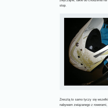
zwyczajne, takie do chodzenia na 
stop.
Zresztą to samo tyczy się wszelk
nabywam związanego z rowerami, to