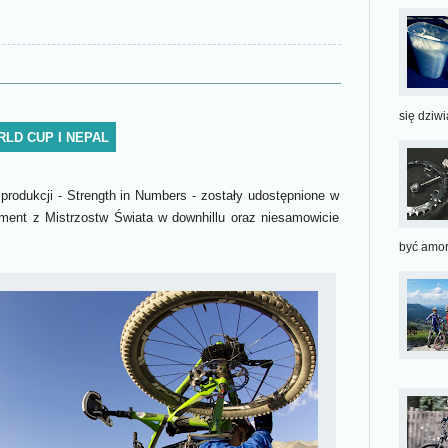
się dziwią
RLD CUP I NEPAL
rodukcji - Strength in Numbers - zostały udostępnione w
ment z Mistrzostw Świata w downhillu oraz niesamowicie
być amort