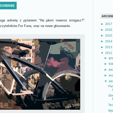
OSOWANIE
ARCHI
oga ankietę z pytaniem "Na jakim rowerze śmigasz?".
►
2017
 czytelników For Funa, oraz na nowe głosowanie.
►
2016
►
2015
►
2014
►
2013
▼
2012
►
gr
►
li
►
pa
►
wr
▼
si
Par
Str
Tec
Wyn