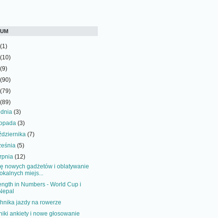
WUM
(1)
(10)
(9)
(90)
(79)
(89)
udnia
(3)
stopada
(3)
ździernika
(7)
ześnia
(5)
erpnia
(12)
ę nowych gadżetów i oblatywanie
lokalnych miejs...
ength in Numbers - World Cup i
Nepal
hnika jazdy na rowerze
iki ankiety i nowe głosowanie