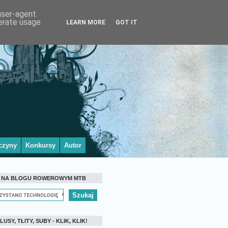
 user-agent
nerate usage
LEARN MORE
GOT IT
czyny
Konkursy
Autor
 NA BLOGU ROWEROWYM MTB
LUSY, TŁITY, SUBY - KLIK, KLIK!