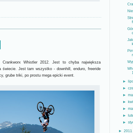
Cra
Nie
Str
Gór
Jak
Pim
Wy
Crankworx Whistler 2012. Jest to chyba największa
Whe
 świecie. Jest tam wszystko - downhill, enduro, freeride
cy, grube triki, po prostu mega epicki event.
►
li
►
cz
►
ma
►
kw
►
ma
►
lu
►
st
►
2011