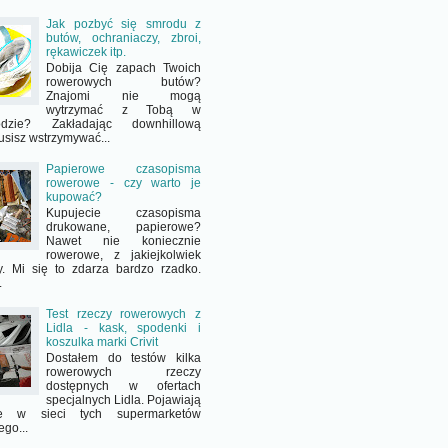
Jak pozbyć się smrodu z
butów, ochraniaczy, zbroi,
rękawiczek itp.
Dobija Cię zapach Twoich
rowerowych butów?
Znajomi nie mogą
wytrzymać z Tobą w
odzie? Zakładając downhillową
usisz wstrzymywać...
Papierowe czasopisma
rowerowe - czy warto je
kupować?
Kupujecie czasopisma
drukowane, papierowe?
Nawet nie koniecznie
rowerowe, z jakiejkolwiek
y. Mi się to zdarza bardzo rzadko.
.
Test rzeczy rowerowych z
Lidla - kask, spodenki i
koszulka marki Crivit
Dostałem do testów kilka
rowerowych rzeczy
dostępnych w ofertach
specjalnych Lidla. Pojawiają
e w sieci tych supermarketów
ego...