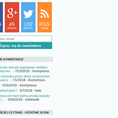
6
45
102
RSS
obserw.
obserw.
kanał
IE KOMENTARZE
w ten sposób wyblaknać niektóre
ały,mia...
- 7/23/2018
- Anonymous
o przenika przez skórę na poziomie
arny...
- 7/1/2018
- Anonymous
- 5/16/2018
- Anonymous
ykład jakie?
- 5/7/2018
- help
 kleszcze mam jedną prostą zasadę -
z ...
- 4/30/2018
- sobiewski
CIEJ CZYTANE - OSTATNIE 30 DNI