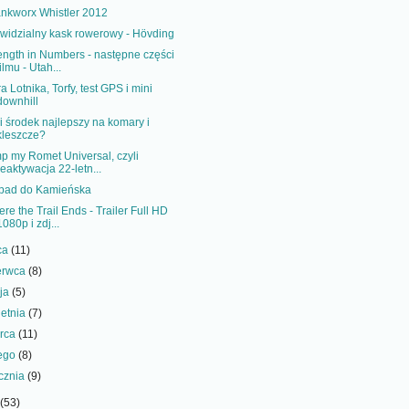
nkworx Whistler 2012
widzialny kask rowerowy - Hövding
ength in Numbers - następne części
filmu - Utah...
a Lotnika, Torfy, test GPS i mini
downhill
i środek najlepszy na komary i
kleszcze?
p my Romet Universal, czyli
reaktywacja 22-letn...
pad do Kamieńska
re the Trail Ends - Trailer Full HD
1080p i zdj...
pca
(11)
erwca
(8)
ja
(5)
ietnia
(7)
rca
(11)
tego
(8)
ycznia
(9)
(53)