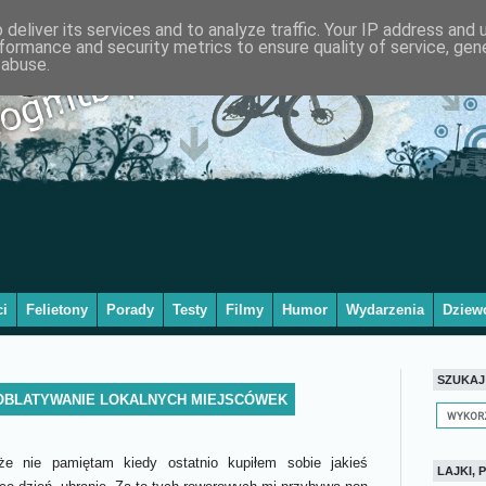
deliver its services and to analyze traffic. Your IP address and
formance and security metrics to ensure quality of service, ge
 abuse.
i
Felietony
Porady
Testy
Filmy
Humor
Wydarzenia
Dziew
SZUKAJ
OBLATYWANIE LOKALNYCH MIEJSCÓWEK
że nie pamiętam kiedy ostatnio kupiłem sobie jakieś
LAJKI, P