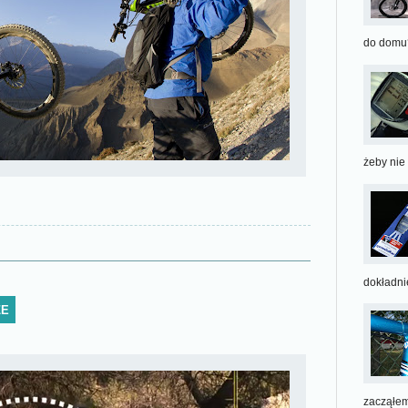
do domu?
żeby nie
dokładnie
ZE
zacząłem