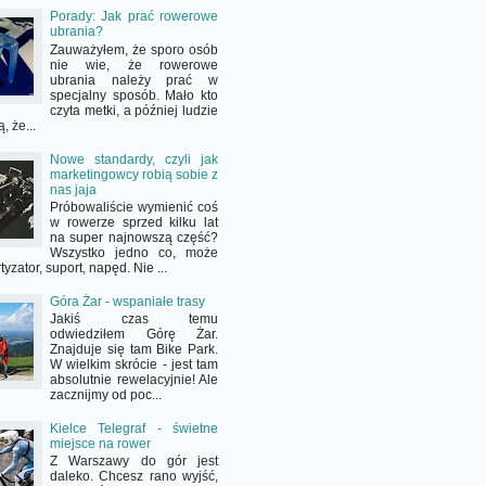
Porady: Jak prać rowerowe
ubrania?
Zauważyłem, że sporo osób
nie wie, że rowerowe
ubrania należy prać w
specjalny sposób. Mało kto
czyta metki, a później ludzie
, że...
Nowe standardy, czyli jak
marketingowcy robią sobie z
nas jaja
Próbowaliście wymienić coś
w rowerze sprzed kilku lat
na super najnowszą część?
Wszystko jedno co, może
yzator, suport, napęd. Nie ...
Góra Żar - wspaniałe trasy
Jakiś czas temu
odwiedziłem Górę Żar.
Znajduje się tam Bike Park.
W wielkim skrócie - jest tam
absolutnie rewelacyjnie! Ale
zacznijmy od poc...
Kielce Telegraf - świetne
miejsce na rower
Z Warszawy do gór jest
daleko. Chcesz rano wyjść,