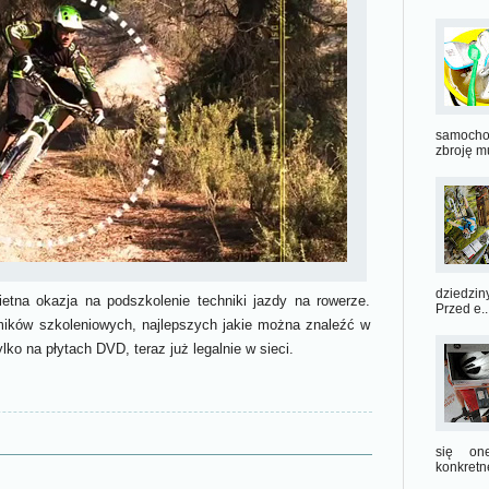
samoch
zbroję m
dziedzin
tna okazja na podszkolenie techniki jazdy na rowerze.
Przed e..
mików szkoleniowych, najlepszych jakie można znaleźć w
lko na płytach DVD, teraz już legalnie w sieci.
się on
konkretn