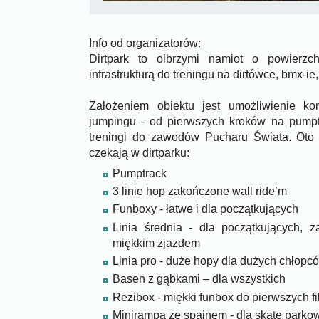
Info od organizatorów:
Dirtpark to olbrzymi namiot o powierz
infrastrukturą do treningu na dirtówce, bmx-ie
Założeniem obiektu jest umożliwienie kom
jumpingu - od pierwszych kroków na pumpt
treningi do zawodów Pucharu Świata. Oto li
czekają w dirtparku:
Pumptrack
3 linie hop zakończone wall ride’m
Funboxy - łatwe i dla początkujących
Linia średnia - dla początkujących, 
miękkim zjazdem
Linia pro - duże hopy dla dużych chłopc
Basen z gąbkami – dla wszystkich
Rezibox - miękki funbox do pierwszych fi
Minirampa ze spajnem - dla skate park