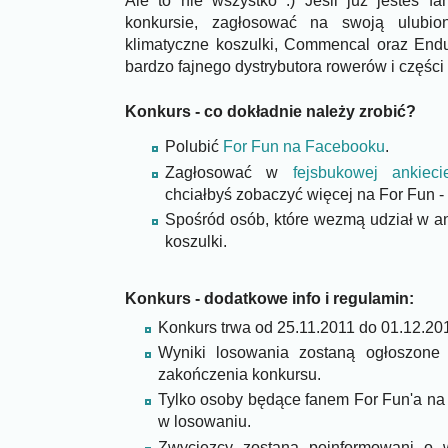
Ale to nie wszystko :) Jeśli już jesteś 
konkursie, zagłosować na swoją ulubio
klimatyczne koszulki, Commencal oraz End
bardzo fajnego dystrybutora rowerów i części
Konkurs - co dokładnie należy zrobić?
Polubić
For Fun na Facebooku
.
Zagłosować w
fejsbukowej ankieci
chciałbyś zobaczyć więcej na For Fun -
Spośród osób, które wezmą udział w a
koszulki.
Konkurs - dodatkowe info i regulamin:
Konkurs trwa od 25.11.2011 do 01.12.201
Wyniki losowania zostaną ogłoszone
zakończenia konkursu.
Tylko osoby będące fanem For Fun'a n
w losowaniu.
Zwycięzcy zostaną poinformowani o 