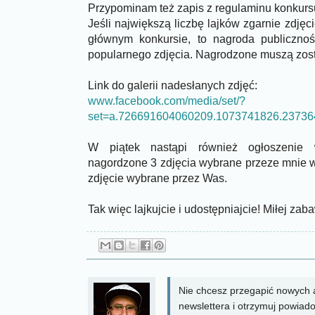
Przypominam też zapis z regulaminu konkurs
Jeśli największą liczbę lajków zgarnie zdję
głównym konkursie, to nagroda publiczno
popularnego zdjęcia. Nagrodzone muszą zosta
Link do galerii nadesłanych zdjęć:
www.facebook.com/media/set/?
set=a.726691604060209.1073741826.2373
W piątek nastąpi również ogłoszenie 
nagordzone 3 zdjęcia wybrane przeze mnie w
zdjęcie wybrane przez Was.
Tak więc lajkujcie i udostępniajcie! Miłej za
Nie chcesz przegapić nowych a
newslettera i otrzymuj powiad