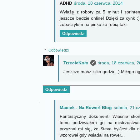
ADHD
środa, 18 czerwca, 2014
Wyłażę z roboty za 5 minut i sprint
jeszcze będzie online! Dzięki za cynk :
zobaczyłem na pinku że robią taki.
Odpowiedz
Odpowiedzi
TrzecieKoło
środa, 18 czerwca, 
Jeszcze masz kilka godzin :) Miłego og
Odpowiedz
Maciek - Na Rower! Blog
sobota, 21 c
Fantastyczny dokument! Właśnie skoń
temu podziwiałem go na mistrzostwa
przyznał mi się, że Steve był/jest dla
wzorował gdy wsiadał na rower...