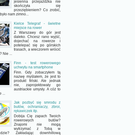
jesienna przejażdżka nie
skończyła się
przeziębieniem? Co zrobić,
 było nam zimno...
Kielce Telegraf - świetne
miejsce na rower
Z Warszawy do gór jest
daleko. Chcesz rano wyjść,
dojechać na rowerze i
potelepać się po górskich
trasach, a wieczorem wrócić
 Nie ...
Finn - test rowerowego
uchwytu na smartphone
Finn. Gdy zobaczyłem tą
nazwę myślałem, że jest to
produkt fiński. Ale jednak
nie, zaprojektowały go
austriackie umysły. A cóż to
 ...
Jak pozbyć się smrodu z
butów, ochraniaczy, zbroi,
rękawiczek itp.
Dobija Cię zapach Twoich
rowerowych butów?
Znajomi nie mogą
wytrzymać z Tobą w
odzie? Zakładając downhillową