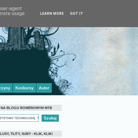
 user-agent
nerate usage
LEARN MORE
GOT IT
czyny
Konkursy
Autor
 NA BLOGU ROWEROWYM MTB
LUSY, TŁITY, SUBY - KLIK, KLIK!