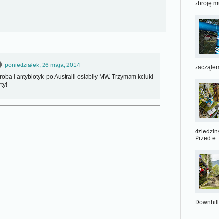
zbroję m
poniedziałek, 26 maja, 2014
zacząłem
oba i antybiotyki po Australii osłabiły MW. Trzymam kciuki
ty!
dziedzin
Przed e..
Downhillu