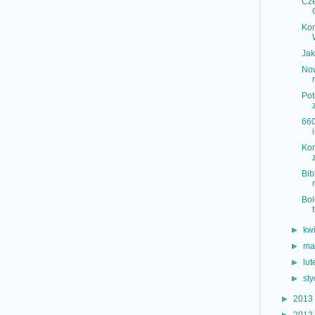
Cze
Kom
Jak
Now
Pot
660
Kon
Bib
Bol
►
kw
►
ma
►
lu
►
st
►
2013
►
2012