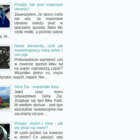
Porady: Jak prać rowerowe
ubrania?
Zauważyłem, że sporo osób
nie wie, że rowerowe
ubrania należy prać w
specjalny sposób. Mało kto
czyta metki, a później ludzie
, że...
Nowe standardy, czyli jak
marketingowcy robią sobie z
nas jaja
Próbowaliście wymienić coś
w rowerze sprzed kilku lat
na super najnowszą część?
Wszystko jedno co, może
yzator, suport, napęd. Nie ...
Góra Żar - wspaniałe trasy
Jakiś czas temu
odwiedziłem Górę Żar.
Znajduje się tam Bike Park.
W wielkim skrócie - jest tam
absolutnie rewelacyjnie! Ale
zacznijmy od poc...
Porady: Jesień i zima - jak
się ubrać na rower?
W czym jeździć na rowerze
w zimie? Co założyć, aby