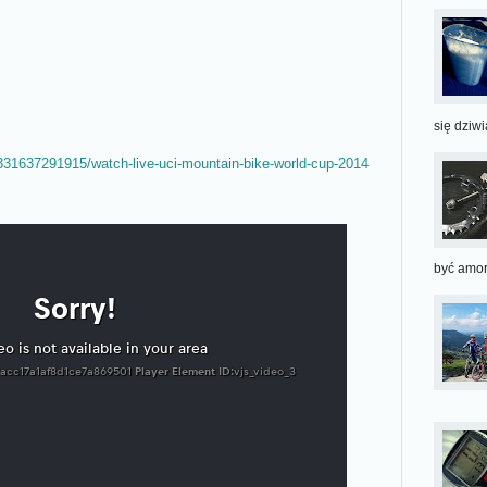
się dziwią
331637291915/watch-live-uci-mountain-bike-world-cup-2014
być amort