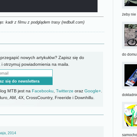
żeby nie
go: kadr z filmu z podglądem trasy (redbull.com)
do domu?
 przegapić nowych artykułów? Zapisz się do
 i otrzymuj powiadomienia na maila.
Blog MTB jest na
Facebooku
,
Twitterze
oraz
Google+
.
dokładnie
uro, AM, 4X, CrossCountry, Freeride i Downhillu.
maja, 2014
samoch