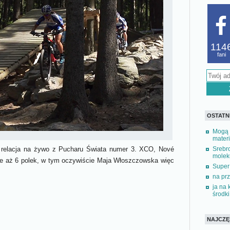
114
fani
OSTATN
Mogą 
materi
Srebr
ę relacja na żywo z Pucharu Świata numer 3. XCO, Nové
moleku
je aż 6 polek, w tym oczywiście Maja Włoszczowska więc
Super
na prz
ja na
środki 
NAJCZĘŚ