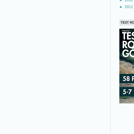
►
2011
TEST R