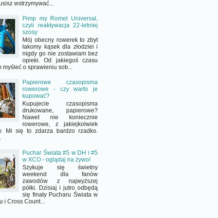
usisz wstrzymywać...
Pimp my Romet Universal,
czyli reaktywacja 22-letniej
szosy
Mój obecny rowerek to zbyt
łakomy kąsek dla złodziei i
nigdy go nie zostawiam bez
opieki. Od jakiegoś czasu
 myśleć o sprawieniu sob...
Papierowe czasopisma
rowerowe - czy warto je
kupować?
Kupujecie czasopisma
drukowane, papierowe?
Nawet nie koniecznie
rowerowe, z jakiejkolwiek
y. Mi się to zdarza bardzo rzadko.
.
Puchar Świata #5 w DH i #5
w XCO - oglądaj na żywo!
Szykuje się świetny
weekend dla fanów
zawodów z najwyższej
półki. Dzisiaj i jutro odbędą
się finały Pucharu Świata w
 i Cross Count...