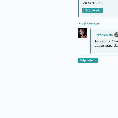
Majka na 12 :(
Odpowiedz
Odpowiedzi
TrzecieKoło
No szkoda. Chor
za następne star
Odpowiedz