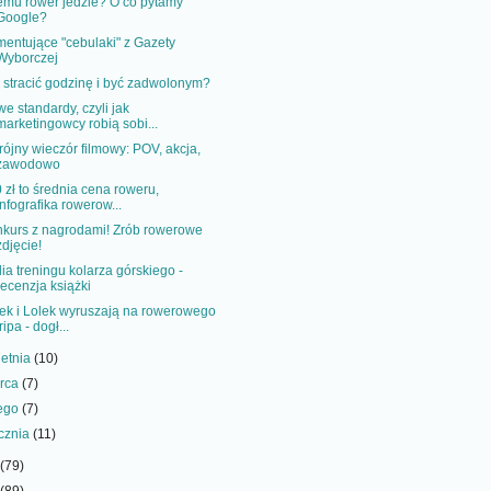
mu rower jedzie? O co pytamy
Google?
entujące "cebulaki" z Gazety
Wyborczej
 stracić godzinę i być zadwolonym?
e standardy, czyli jak
marketingowcy robią sobi...
rójny wieczór filmowy: POV, akcja,
zawodowo
 zł to średnia cena roweru,
infografika rowerow...
kurs z nagrodami! Zrób rowerowe
zdjęcie!
lia treningu kolarza górskiego -
recenzja książki
ek i Lolek wyruszają na rowerowego
tripa - dogł...
ietnia
(10)
rca
(7)
tego
(7)
ycznia
(11)
(79)
(89)