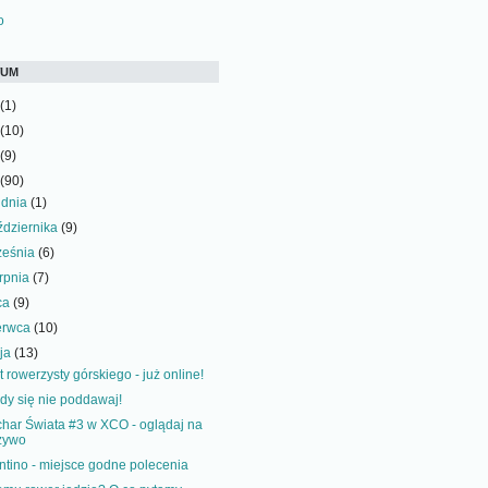
WUM
(1)
(10)
(9)
(90)
udnia
(1)
ździernika
(9)
ześnia
(6)
erpnia
(7)
pca
(9)
erwca
(10)
ja
(13)
t rowerzysty górskiego - już online!
dy się nie poddawaj!
har Świata #3 w XCO - oglądaj na
żywo
ntino - miejsce godne polecenia