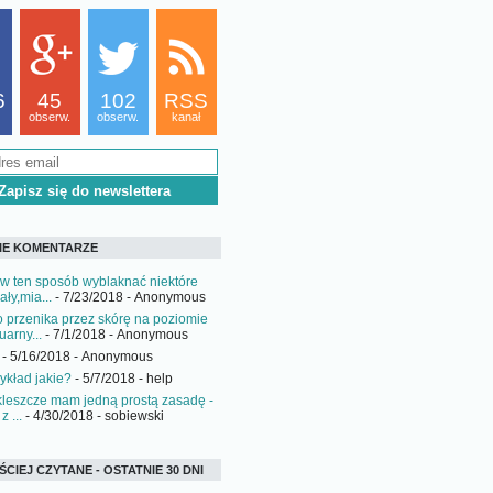
6
45
102
RSS
obserw.
obserw.
kanał
IE KOMENTARZE
w ten sposób wyblaknać niektóre
ały,mia...
- 7/23/2018
- Anonymous
o przenika przez skórę na poziomie
arny...
- 7/1/2018
- Anonymous
- 5/16/2018
- Anonymous
ykład jakie?
- 5/7/2018
- help
 kleszcze mam jedną prostą zasadę -
z ...
- 4/30/2018
- sobiewski
CIEJ CZYTANE - OSTATNIE 30 DNI