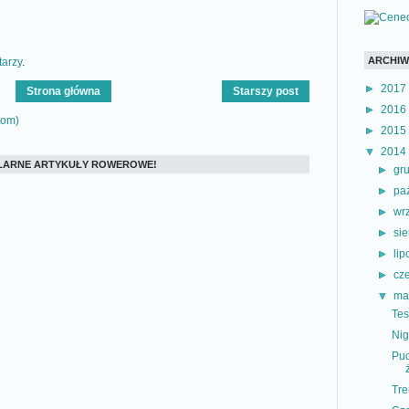
ARCHI
arzy
.
►
2017
Strona główna
Starszy post
►
2016
tom)
►
2015
▼
2014
PULARNE ARTYKUŁY ROWEROWE!
►
gr
►
pa
►
wr
►
si
►
li
►
cz
▼
ma
Tes
Nig
Puc
Tre