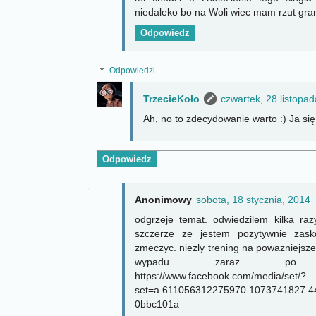
niedaleko bo na Woli wiec mam rzut gra
Odpowiedz
Odpowiedzi
TrzecieKoło
czwartek, 28 listopa
Ah, no to zdecydowanie warto :) Ja si
Odpowiedz
Anonimowy
sobota, 18 stycznia, 2014
odgrzeje temat. odwiedzilem kilka r
szczerze ze jestem pozytywnie zask
zmeczyc. niezly trening na powazniejsze x
wypadu zaraz po o
https://www.facebook.com/media/set/?
set=a.611056312275970.1073741827.
0bbc101a