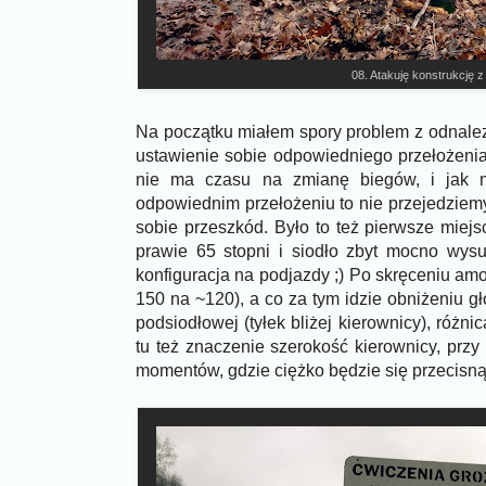
08. Atakuję konstrukcję z 
Na początku miałem spory problem z odnalez
ustawienie sobie odpowiedniego przełożenia
nie ma czasu na zmianę biegów, i jak n
odpowiednim przełożeniu to nie przejedziem
sobie przeszkód. Było to też pierwsze miej
prawie 65 stopni i siodło zbyt mocno wysu
konfiguracja na podjazdy ;) Po skręceniu amo
150 na ~120), a co za tym idzie obniżeniu gł
podsiodłowej (tyłek bliżej kierownicy), róż
tu też znaczenie szerokość kierownicy, przy
momentów, gdzie ciężko będzie się przecisn