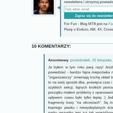
newslettera i otrzymuj powiad
For Fun - Blog MTB jest na
Fa
Piszę o Enduro, AM, 4X, CrossC
10 KOMENTARZY:
Anonimowy
poniedziałek, 25 listopada
Ja byłem w tym roku parę razy! Jeżd
powiedzieć - bardzo fajna miejscówka 
"organizatorzy" zmieniają trochę układ t
to na swój sposób dba, poświęca czas i
szybkich sekcji, fajnych krótkich pio
początku miałem problemy z opanowanie
upływem czasu było tylko lepiej :) J
fragmenty trasy "na obrzeżach". Są m
kopnego piasku i niewydeptanych śc
parku wszystko jest już tak wyjeżdżo