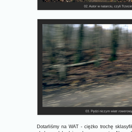
02. Autor w natarciu, czyli
Trzeci
03. Pędzi niczym wiatr
rowerowy
Dotarliśmy na WAT - ciężko trochę sklasyfi