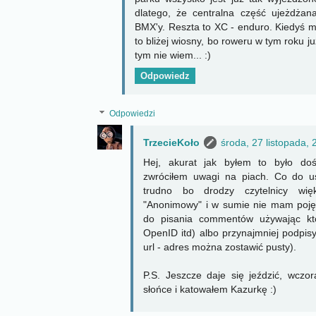
dlatego, że centralna część ujeżdżan
BMX'y. Reszta to XC - enduro. Kiedyś mo
to bliżej wiosny, bo roweru w tym roku j
tym nie wiem... :)
Odpowiedz
Odpowiedzi
TrzecieKoło
środa, 27 listopada,
Hej, akurat jak byłem to było doś
zwróciłem uwagi na piach. Co do u
trudno bo drodzy czytelnicy wi
"Anonimowy" i w sumie nie mam poję
do pisania commentów używając kt
OpenID itd) albo przynajmniej podpis
url - adres można zostawić pusty).
P.S. Jeszcze daje się jeździć, wczora
słońce i katowałem Kazurkę :)