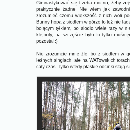
Gimnastykować się trzeba mocno, żeby zej
praktycznie żadne. Nie wiem jak zawodni
zrozumieć czemu większość z nich woli pod
Bunny hopa z siodłem w górze to też nie la
bolącym tyłkiem, bo siodło wiele razy w n
klejnoty, na szczęście było to tylko muśnię
pozostał ;)
Nie zrozumcie mnie źle, bo z siodłem w g
leśnych singlach, ale na WATowskich torac
cały czas. Tylko wtedy płaskie odcinki stają si