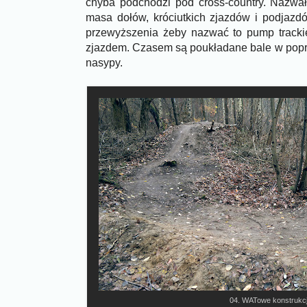
chyba podchodzi pod cross-country. Nazwał
masa dołów, króciutkich zjazdów i podjaz
przewyższenia żeby nazwać to pump tracki
zjazdem. Czasem są poukładane bale w popr
nasypy.
04. WATowe konstrukc