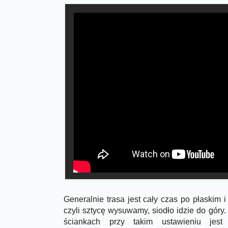
Generalnie trasa jest cały czas po płaskim 
czyli sztycę wysuwamy, siodło idzie do góry
ściankach przy takim ustawieniu jes