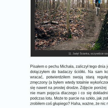
11. Jadę! Ścianka, oczywiście sio
Pisałem o pechu Michała, zaliczył tego dnia j
dołączyłem do badaczy ściółki. Na sam ko
wracać, potwierdziłem swoją starą reguł
zmęczony (a byłem wtedy totalnie wykończon
się nawet na prostej drodze. Zdjęcie poniże
nie mam pojęcia dlaczego i co się dokładn
podczas lotu. Może to parcie na szkło, jak zo
zrobiłem coś głupiego? Haha, ważne, że nic mi