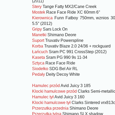
(2011)
Stery
Tange Fatty MX2/Cane Creek
Mostek
Race Face Ride XC 60mm 6°
Kierownica
Funn Fatboy 750mm, wznios 30mm
5.5° (2012)
Gripy
Sars Lock On
Manetki
Shimano Deore
Suport
Truvativ Powerspline
Korba
Truvativ Blaze 2.0 24/36 + rockguard
Łańcuch
Sram PC 991 CrossStep (2012)
Kaseta
Sram PG 990 9s 11-34
Sztyca
Race Face Ride
Siodełko
SDG Bel Air RL
Pedały
Deity Decoy White
Hamulec przód
Avid Juicy 3 185
Klocki hamulcowe przód
Clarks Semi-metalli
Hamulec tył
Avid Juicy 3 160
Klocki hamulcowe tył
Clarks Sintered vrx813
Przerzutka przednia
Shimano Deore
Przerzutka tylna
Shimano SLX shadow