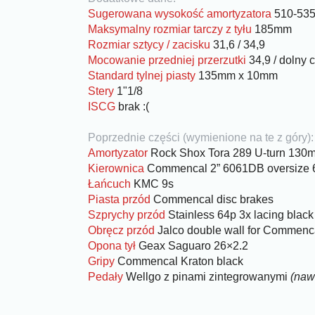
Sugerowana wysokość amortyzatora
510-53
Maksymalny rozmiar tarczy z tyłu
185mm
Rozmiar sztycy / zacisku
31,6 / 34,9
Mocowanie przedniej przerzutki
34,9 / dolny 
Standard tylnej piasty
135mm x 10mm
Stery
1"1/8
ISCG
brak :(
Poprzednie części (wymienione na te z góry):
Amortyzator
Rock Shox Tora 289 U-turn 130
Kierownica
Commencal 2” 6061DB oversize
Łańcuch
KMC 9s
Piasta przód
Commencal disc brakes
Szprychy przód
Stainless 64p 3x lacing black
Obręcz przód
Jalco double wall for Commenc
Opona tył
Geax Saguaro 26×2.2
Gripy
Commencal Kraton black
Pedały
Wellgo z pinami zintegrowanymi
(naw