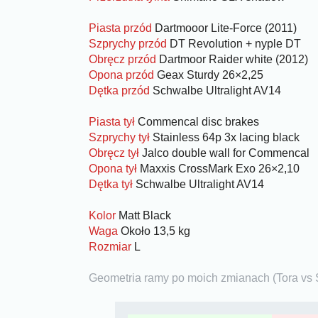
Piasta przód
Dartmooor Lite-Force (2011)
Szprychy przód
DT Revolution + nyple DT
Obręcz przód
Dartmoor Raider white (2012)
Opona przód
Geax Sturdy 26×2,25
Dętka przód
Schwalbe Ultralight AV14
Piasta tył
Commencal disc brakes
Szprychy tył
Stainless 64p 3x lacing black
Obręcz tył
Jalco double wall for Commencal
Opona tył
Maxxis CrossMark Exo 26×2,10
Dętka tył
Schwalbe Ultralight AV14
Kolor
Matt Black
Waga
Około 13,5 kg
Rozmiar
L
Geometria ramy po moich zmianach (Tora vs S