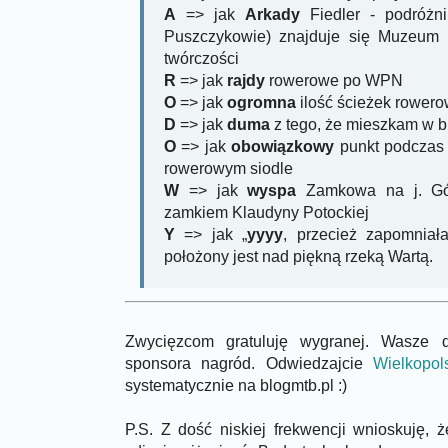
A
=> jak
Arkady
Fiedler - podróżni
Puszczykowie) znajduje się Muzeum 
twórczości
R
=> jak
rajdy
rowerowe po WPN
O
=> jak
ogromna
ilość ścieżek rower
D
=> jak
duma
z tego, że mieszkam w bl
O
=> jak
obowiązkowy
punkt podczas 
rowerowym siodle
W
=> jak
wyspa
Zamkowa na j. Gó
zamkiem Klaudyny Potockiej
Y
=> jak „
yyyy
, przecież zapomnia
położony jest nad piękną rzeką Wartą.
Zwycięzcom gratuluję wygranej. Wasze 
sponsora nagród. Odwiedzajcie
Wielkopol
systematycznie na blogmtb.pl :)
P.S. Z dość niskiej frekwencji wnioskuję, 