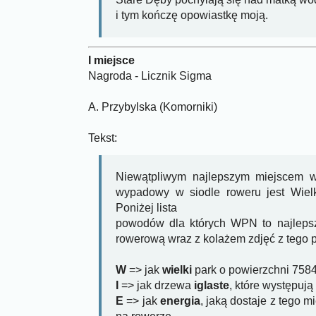
i tym kończę opowiastkę moją.
I miejsce
Nagroda - Licznik Sigma
A. Przybylska (Komorniki)
Tekst:
Niewątpliwym najlepszym miejscem w
wypadowy w siodle roweru jest Wiel
Poniżej lista
powodów dla których WPN to najleps
rowerową wraz z kolażem zdjęć z tego 
W
=> jak
wielki
park o powierzchni 7584
I
=> jak drzewa
iglaste
, które występują
E
=> jak
energia
, jaką dostaje z tego 