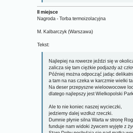
II miejsce
Nagroda - Torba termoizolacyjna
M. Kalbarczyk (Warszawa)
Tekst:
Najlepiej na rowerze jeździ się w okoli
zalicza się tam ciężkie podjazdy aż człow
Później można odpocząć jadąc delikatni
a tam na nas czeka w karczmie wielki tal
Na deser przepyszne wieloowocowe lod
dlatego najlepszy jest Wielkopolski Pa
Ale to nie koniec naszej wycieczki,
jedziemy dalej wzdłuż rzeczki.
Dumnie płynie silna Warta w stronę Rog
funduje nam widoki żywcem wyjęte z ży
Stare Dęby pochylają się nad matką wo