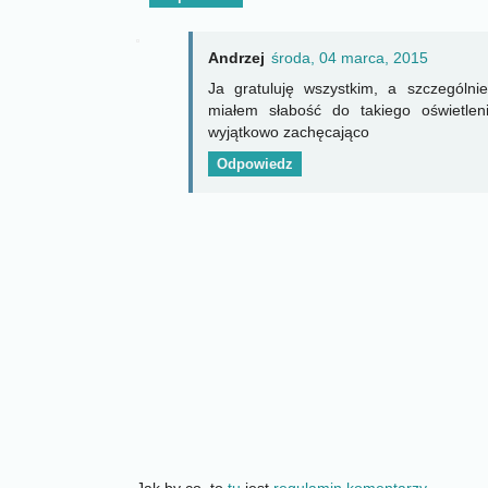
Andrzej
środa, 04 marca, 2015
Ja gratuluję wszystkim, a szczególni
miałem słabość do takiego oświetle
wyjątkowo zachęcająco
Odpowiedz
Jak by co, to
tu
jest
regulamin komentarzy
.