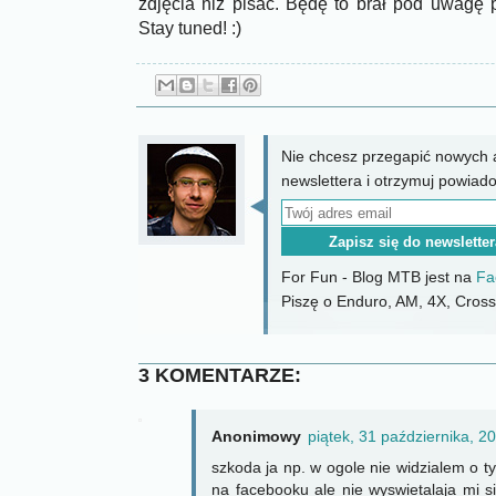
zdjęcia niż pisać. Będę to brał pod uwagę 
Stay tuned! :)
Nie chcesz przegapić nowych a
newslettera i otrzymuj powiad
For Fun - Blog MTB jest na
Fa
Piszę o Enduro, AM, 4X, CrossC
3 KOMENTARZE:
Anonimowy
piątek, 31 października, 2
szkoda ja np. w ogole nie widzialem o t
na facebooku ale nie wyswietalaja mi s