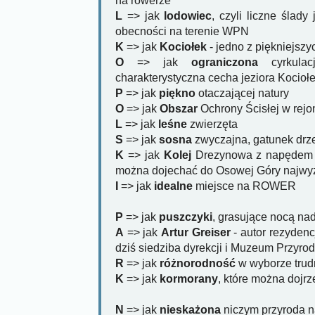
na rowerze
L
=> jak
lodowiec
, czyli liczne ślady
obecności na terenie WPN
K
=> jak
Kociołek
- jedno z piękniejsz
O
=> jak
ograniczona
cyrkulac
charakterystyczna cecha jeziora Kocioł
P
=> jak
piękno
otaczającej natury
O
=> jak
Obszar
Ochrony Ścisłej w rejon
L
=> jak
leśne
zwierzęta
S
=> jak
sosna
zwyczajna, gatunek dr
K
=> jak
Kolej
Drezynowa z napędem r
można dojechać do Osowej Góry najw
I
=> jak
idealne
miejsce na ROWER
P
=> jak
puszczyki
, grasujące nocą nad
A
=> jak
Artur Greiser
- autor rezydencj
dziś siedziba dyrekcji i Muzeum Przyr
R
=> jak
różnorodność
w wyborze trud
K
=> jak
kormorany
, które można dojrz
N
=> jak
nieskażona
niczym przyroda na