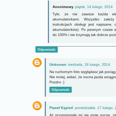
Anonimowy
piątek, 14 lutego, 2014
Tyle, że nie zawsze każda ele
akumulatorkami. Wszystko zale
instrukcjach obsługi jest napisane, 
akumulatorków). Po pewnym czasie ak
do 100% i nie trzymają tak dobrze poz
Odpowiedz
Unknown
niedziela, 16 lutego, 2014
Na ruchomym foto wyglądasz jak pociąg
Nie mniej, widać, że nocna jazda wciągnę
Pozdro :)
Odpowiedz
Paweł Kępień
poniedziałek, 17 lutego,
Aż przypomniały mi się moje nocne, zi