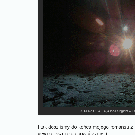
10. To nie UFO! To ja lecę singlem w 
I tak doszliśmy do końca mojego romansu z n
pewno jeszcze go powtórzymy :)