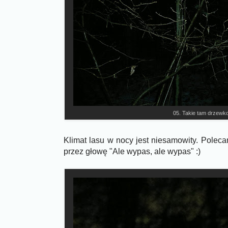
05. Takie tam drzewk
Klimat lasu w nocy jest niesamowity. Poleca
przez głowę "Ale wypas, ale wypas" :)