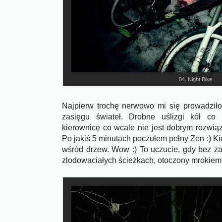
04. Night Bike
Najpierw trochę nerwowo mi się prowadził
zasięgu świateł. Drobne uślizgi kół co
kierownicę co wcale nie jest dobrym rozwią
Po jakiś 5 minutach poczułem pełny Zen :) Ki
wśród drzew. Wow :) To uczucie, gdy bez 
zlodowaciałych ścieżkach, otoczony mrokiem, 