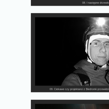
08. I następne drzewk
09. Ciekawe czy projektanci z Biedronki przewidzie