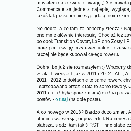
musiałem na to zwrócić uwagę ;) Ale prawda 
Commencale za jedne z najlepiej wyglądaj
jakoś tak już super nie wyglądają moim skr
No dobra, a co tam za bebechy siedzą? Na
one mnie głównie interesują. Chociaż też z
bo obok Transition Covert, LaPierre Zesty i Pi
biorę pod uwagę przy ewentualnej przesiadce
raczej nie będę kupował całego roweru.
Dobra, bo już się rozmarzyłem ;) Wracamy
w takich wersjach jak w 2011 i 2012 - AL1,
2011 i 2012 to dokładnie te same rowery, chyb
i sprzedawano przez 2 lata te same rowery. 
2011 (tu już były spore zmiany) można poczy
postów -
o tutaj
(na dole posta).
A co nowego w 2013? Bardzo dużo zmian. A
aluminiowa wersja, odpowiednik Ramonesa 
słabsza, siedzi tam jakiś RST i inne słabe c