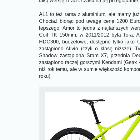
taką wersję i tracić czasu na jej przeglądanie.
AL1 to też rama z aluminium, ale mamy już
Chociaż biorąc pod uwagę cenę 1200 Eur
lepszego. Amor to jedna z najtańszych wer
Coil TK 150mm, w 2011/2012 była Tora. Av
HDC300, budżetowe, dostępne tylko jako 
zastąpiono Alivio (czyli o klasę niższe).
Shadow zastąpiona Sram X7, przednia De
zastąpiono raczej gorszymi Kendami (Geax ko
niż rok temu, ale w sumie większość komp
roku).