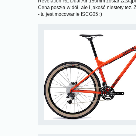
Revelation RL Dual Air 150mm został zastą
Cena poszła w dół, ale i jakość niestety też
- tu jest mocowanie ISCG05 :)